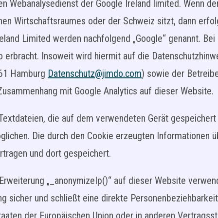
en Webanalysedienst der Google Ireland limited. Wenn der
en Wirtschaftsraumes oder der Schweiz sitzt, dann erfol
eland Limited werden nachfolgend „Google“ genannt. Bei
 erbracht. Insoweit wird hiermit auf die Datenschutzhin
761 Hamburg
Datenschutz@jimdo.com
) sowie der Betreib
 Zusammenhang mit Google Analytics auf dieser Website.
 Textdateien, die auf dem verwendeten Gerät gespeichert
glichen. Die durch den Cookie erzeugten Informationen ü
rtragen und dort gespeichert.
r Erweiterung „_anonymizeIp()“ auf dieser Website verwend
 sicher und schließt eine direkte Personenbeziehbarkeit 
staaten der Europäischen Union oder in anderen Vertrag