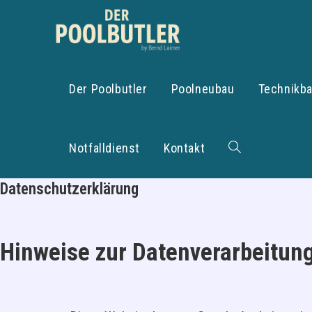
Zum
Inhalt
springen
Der Poolbutler
Poolneubau
Technikb
Notfalldienst
Kontakt
Website-
Datenschutzerklärung
Suche
Hinweise zur Datenverarbeitun
umschalten