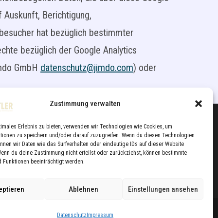
 Auskunft, Berichtigung,
nbesucher hat bezüglich bestimmter
chte bezüglich der Google Analytics
(Jimdo GmbH
datenschutz@jimdo.com
) oder
Zustimmung verwalten
Der Poolbutler
timales Erlebnis zu bieten, verwenden wir Technologien wie Cookies, um
Bernd Laimer
ationen zu speichern und/oder darauf zuzugreifen. Wenn du diesen Technologien
nnen wir Daten wie das Surfverhalten oder eindeutige IDs auf dieser Website
Hutterstrasse 4
Wenn du deine Zustimmung nicht erteilst oder zurückziehst, können bestimmte
 Funktionen beeinträchtigt werden.
5412 Puch bei Hallein
eptieren
Ablehnen
Einstellungen ansehen
chutz
Impressum
Kontakt
Datenschutz
Impressum